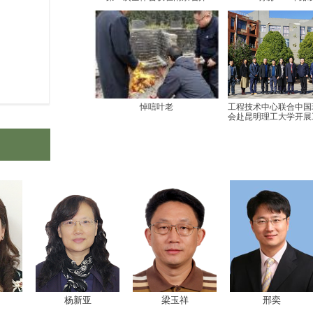
悼唁叶老
工程技术中心联合中国
会赴昆明理工大学开展
膏规模化应用实践
杨新亚
梁玉祥
邢奕