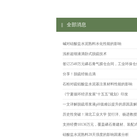
||
全部消息
碱对硅酸盐水泥熟料水化性能的影响
浅析超细液滴卧式脱硫技术
签订2549万元磷石膏气膜仓合同，工业环保
分享！脱硫经验点滴
石粉对硫铝酸盐水泥基注浆材料性能的影响
《宁夏循环经济发展“十五五”规划》印发
一文详解脱硫塔浆液pH值难以提升的原因及
历史性突破！湖北工业大学 贺行洋、杨进教授团队发
支持经费10136万元，覆盖磷石膏建材、装
硅酸盐水泥熟料28天强度的影响因素分析