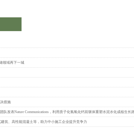
仓储领域再下一城
解决措施
表Nature Communications，利用质子化氢氧化钙前驱体重塑水泥水化成核生长
配式建筑、高性能混凝土等，助力中小施工企业提升竞争力