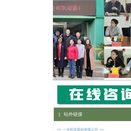
넳
1
2
3
||
站外链接
== 一夫科技股份有限公司 ==