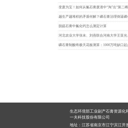
变废为宝！如何从氟石膏废渣中“淘”出“第二稀
越生产越堆积的矛盾何解？磷石膏治理倒逼磷
脱硫石膏中氟化钙怎么测定计算
河北农业大学张未、刘燕联合河南大学王亚光
磷石膏制酸终极天花板测算：1000万吨缺口起
生态环境部工业副产石膏资源化利
一夫科技股份有限公司
地址：
江苏省南京市江宁滨江开发