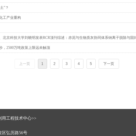
土”？
化工产业重构
、北京科技大学刘晓明发表RCR顶刊综述：赤泥与生物质灰协同体系钠离子脱除与固
步，2500万吨政策上限远未触顶
上一页
1
2
3
4
5
下一页
用工程技术中心>>
区弘历路56号