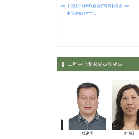
== 中国建筑材料联合会石膏建材分会 ==
== 中国环境科学学会 ==
||
工程中心专家委员会成员
郑建国
叶蓓红