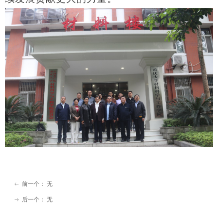
前一个：
无
ꂃ
后一个：
无
ꁹ